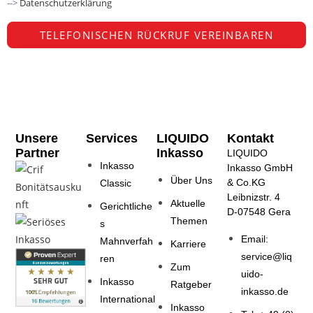
-->
Datenschutzerklärung
TELEFONISCHEN RÜCKRUF VEREINBAREN
A
l
t
e
Unsere
Services
LIQUIDO
Kontakt
r
Partner
Inkasso
LIQUIDO
n
Inkasso
Inkasso GmbH
a
Über Uns
& Co.KG
Classic
t
Leibnizstr. 4
Aktuelle
Gerichtliche
i
D-07548 Gera
Themen
s
v
Email:
Mahnverfah
Karriere
e
service@liq
ren
:
Zum
uido-
Inkasso
Ratgeber
inkasso.de
International
Inkasso