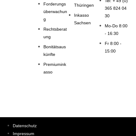
Tel: + 49 (0)
Forderungs
Thüringen
365 824 04
überwachun
Inkasso
30
g
Sachsen
Mo-Do 8:00
Rechtsberat
- 16:30
ung
Fr 8:00 -
Bonitätsaus
15:00
künfte
Premiumink
asso
Datenschutz
Impressum