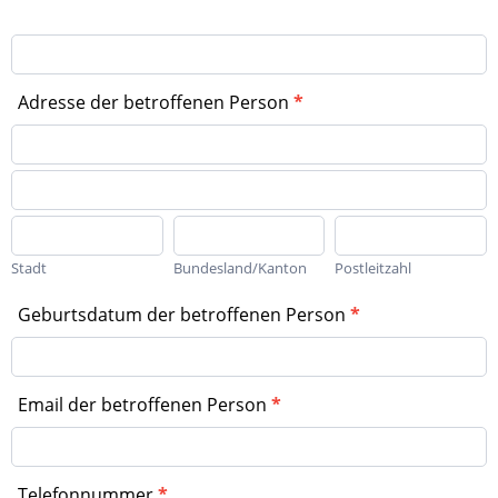
Adresse der betroffenen Person
*
Adresse
der
Adresse
betroffenen
der
Person
Stadt
Bundesland/Kanton
Postleitzahl
betroffenen
Person
Stadt
Bundesland/Kanton
Postleitzahl
Geburtsdatum der betroffenen Person
*
Email der betroffenen Person
*
Telefonnummer
*