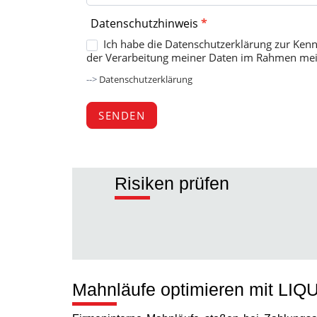
Datenschutzhinweis
*
Ich habe die Datenschutzerklärung zur Ke
der Verarbeitung meiner Daten im Rahmen mei
-->
Datenschutzerklärung
SENDEN
A
l
Risiken prüfen
t
e
r
n
a
t
Mahnläufe optimieren mit LIQ
i
v