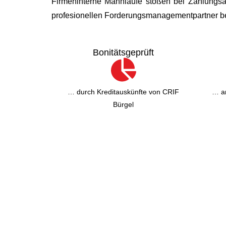
Firmeninterne Mahnläufe stoßen bei Zahlungsau
e
profesionellen Forderungsmanagementpartner bes
:
Bonitätsgeprüft
… durch Kreditauskünfte von CRIF
… an
Bürgel