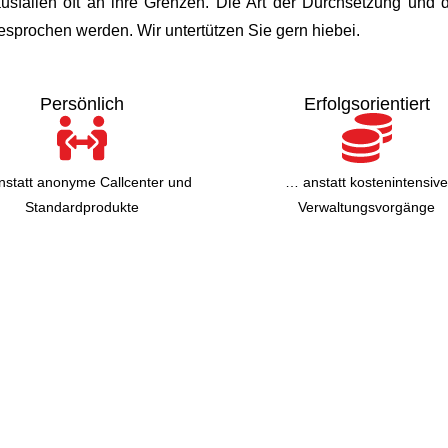
sfällen oft an ihre Grenzen. Die Art der Durchsetzung und 
prochen werden. Wir untertützen Sie gern hiebei.
Persönlich
Erfolgsorientiert
statt anonyme Callcenter und
… anstatt kostenintensive
Standardprodukte
Verwaltungsvorgänge